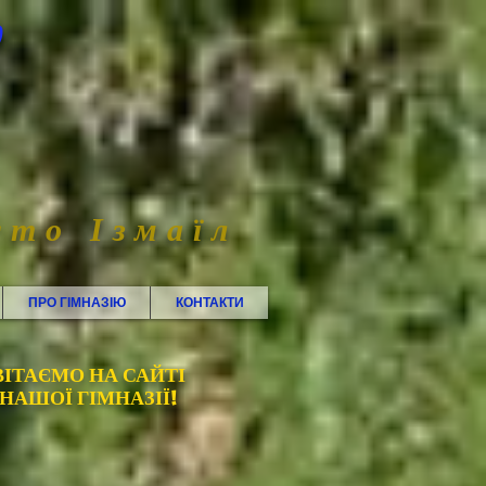
0
сто Ізмаїл
ПРО ГІМНАЗІЮ
КОНТАКТИ
ВІТАЄМО НА САЙТІ
НАШОЇ ГІМНАЗІЇ!