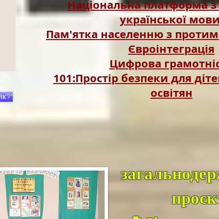
Національна платформа з
української мов
Пам'ятка населенню з протим
Євроінтеграція
Цифрова грамотні
101:Простір безпеки для діте
освітян
як?"
загальноде
проєк