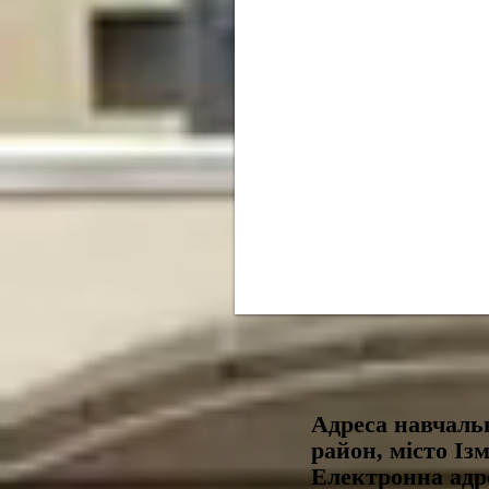
Адреса навчальн
район, місто Із
Електронна а