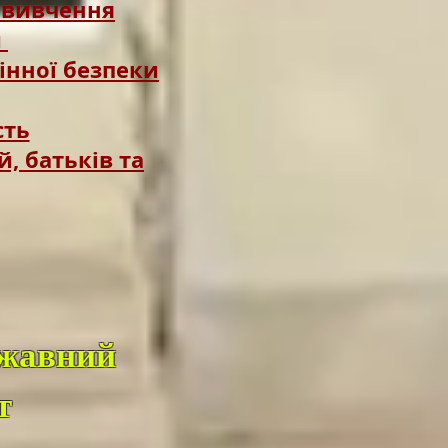
 вивчення
и
інної безпеки
сть
й, батьків та
ржавний
т