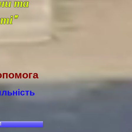
ни та
ті"
опомога
яльність
И