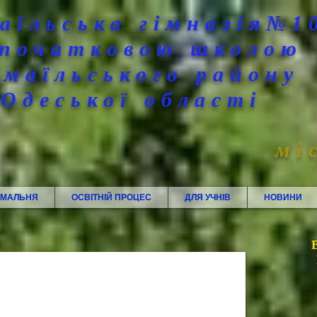
аїльська гімназія№1
 початковою школою
змаїльського району
Одеської області
мі
ЙМАЛЬНЯ
ОСВІТНІЙ ПРОЦЕС
ДЛЯ УЧНІВ
НОВИНИ