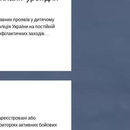
равних проявів у дитячому
іція України на постійній
філактичних заходів.
 доведенню інформації про
нням учнівської молоді та
ої діяльності. Національною
ю безпеки України для учнів
но загальноукраїнський
ти «на гачок» російських
зареєстровані або
риторіях активних бойових