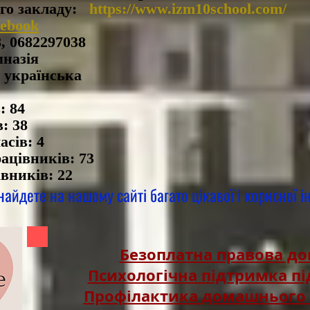
ого закладу:
https://www.izm10school.com/
cebook
8, 0682297038
мназія
 українська
: 84
: 38
асів: 4
ацівників: 73
вників: 22
найдете на нашому сайті багато цікавої і корисної і
Безоплатна правова д
Психологічна підтримка пі
Профілактика домашнього 