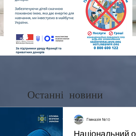
Останні новини
Гімназія №10
Національний о