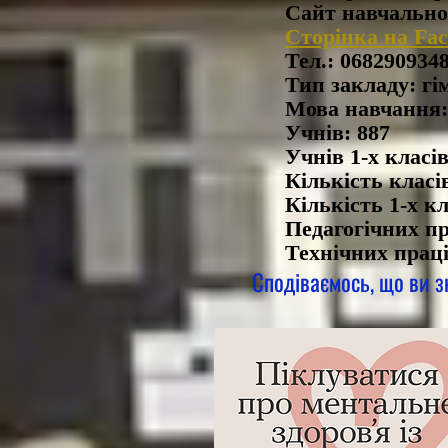
Сайт навчальн
Сторінка на Fa
Тел.: 068290934
Тип закладу: гі
Мова навчання:
Учнів: 887
Учнів 1-х класів
Кількість класів
Кількість 1-х кл
Педагогічних пр
Технічних праці
Сподіваємось, що ви з