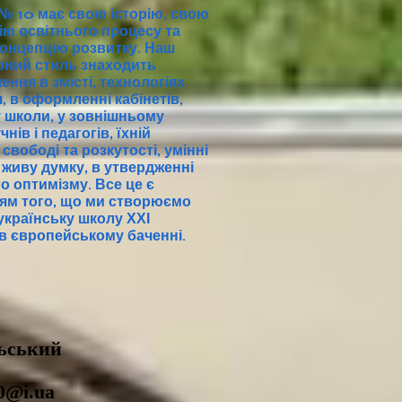
 № 10 має свою історію, свою
ю освітнього процесу та
онцепцію розвитку. Наш
рний стиль знаходить
ення в змісті, технологіях
, в оформленні кабінетів,
у школи, у зовнішньому
чнів і педагогів, їхній
 свободі та розкутості, умінні
 живу думку, в утвердженні
о оптимізму. Все це є
ям того, що ми створюємо
українську школу ХХІ
 в європейському баченні.
льський
0@i.ua