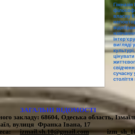
Гімназія
філософі
власну К
неповто
відображ
навчання
інтер’єр
вигляді у
культурі,
цінувати
життєвог
свідченн
сучасну 
століття
ЗАГАЛЬНІ ВІДОМОСТІ
ого закладу: 68604, Одеська область, Ізмаї
маїл, вулиця Франка Івана, 17
дреса:
izmail.sh.10@gmail.com
izm_sh_1