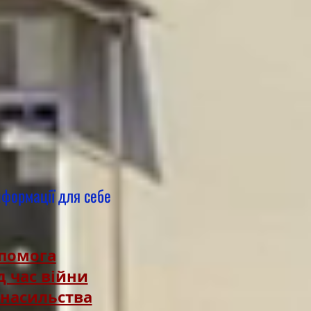
нформації для себе
опомога
д час війни
насильства