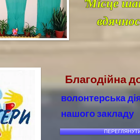
"Місце ша
вдячнос
Благодійна д
волонтерська ді
нашого закладу
ПЕРЕГЛЯНУТ