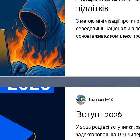
підлітків
З метою мінімізації протип
середовищі Національна пол
основі вживає комплекс про
Окрема увага приділяється
ризики, пов’язані з вербува
залученням її до диверсійн
поліцією України та Службо
9 – 11 класів було проведе
онлайн-урок «Як не потрапи
спецслужб» в межа
Гімназія №10
Вступ -2026
У 2026 році всі вступники, 
задекларовані на ТОТ чи те