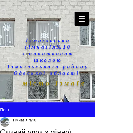
Ізмаїльська
гімназія№10
з початковою
школою
Ізмаїльського району
Одеської області
місто Ізмаїл
Пост
Гімназія №10
Єдиний урок з мінної