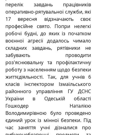
перелік завдань працівників 
оперативно-рятувальної служби, які 
17 вересня відзначають своє 
професійне свято. Попри нелегкі 
робочі будні, до яких із початком 
воєнної агресії додалось чимало 
складних завдань, рятівники не 
забувають проводити 
роз'яснювальну та профілактичну 
роботу з населенням щодо безпеки 
життєдіяльності. Так, для учнів 6 
класів інспектором Ізмаїльського 
районного управління ГУ ДСНС 
України в Одеській області 
Гошкодер Наталією 
Володимирівною було проведено 
єдиний урок із мінної безпеки. Під 
час заняття учні дізналися про 
вибухонебезпечні предмети та 