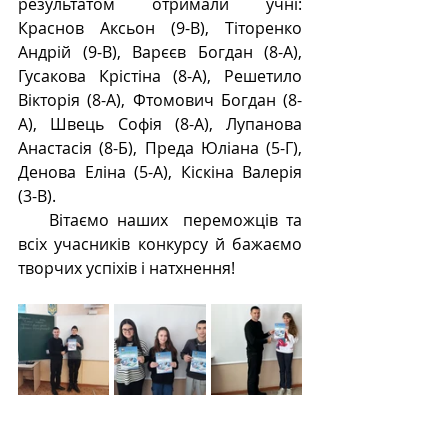
результатом отримали учні: 
Краснов Аксьон (9-В), Тіторенко 
Андрій (9-В), Варєєв Богдан (8-А), 
Гусакова Крістіна (8-А), Решетило 
Вікторія (8-А), Фтомович Богдан (8-
А), Швець Софія (8-А), Лупанова 
Анастасія (8-Б), Преда Юліана (5-Г), 
Денова Еліна (5-А), Кіскіна Валерія 
(3-В).
    Вітаємо наших  переможців та 
всіх учасників конкурсу й бажаємо 
творчих успіхів і натхнення!