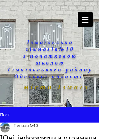
Ізмаїльська
гімназія№10
з початковою
школою
Ізмаїльського району
Одеської області
місто Ізмаїл
Пост
Гімназія №10
Юні інформатики отримали