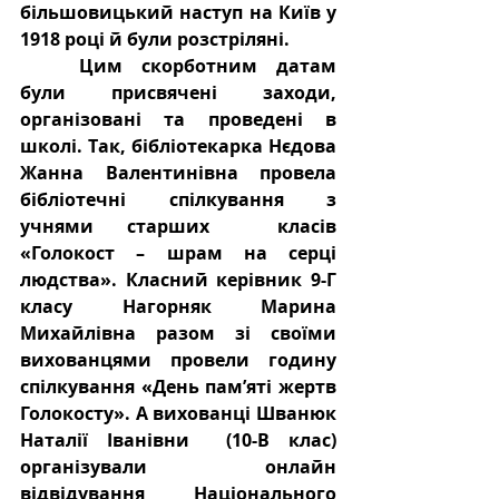
більшовицький наступ на Київ у 
1918 році й були розстріляні. 
Цим скорботним датам 
були присвячені заходи, 
організовані та проведені в 
школі. Так, бібліотекарка Нєдова 
Жанна Валентинівна провела 
бібліотечні спілкування з 
учнями старших  класів 
«Голокост – шрам на серці 
людства». Класний керівник 9-Г 
класу Нагорняк Марина 
Михайлівна разом зі своїми 
вихованцями провели годину 
спілкування «День пам’яті жертв 
Голокосту». А вихованці Шванюк 
Наталії Іванівни  (10-В клас) 
організували онлайн 
відвідування Національного 