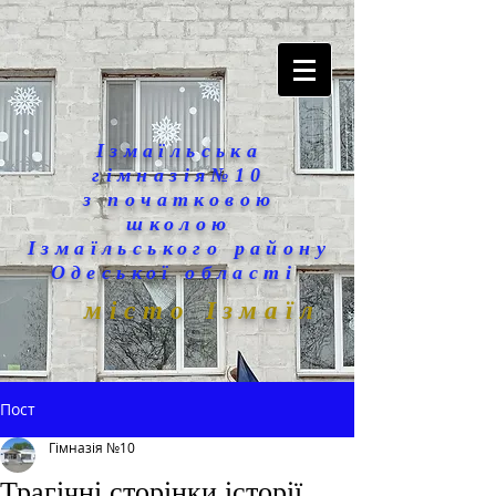
Ізмаїльська
гімназія№10
з початковою
школою
Ізмаїльського району
Одеської області
місто Ізмаїл
Пост
Гімназія №10
Трагічні сторінки історії