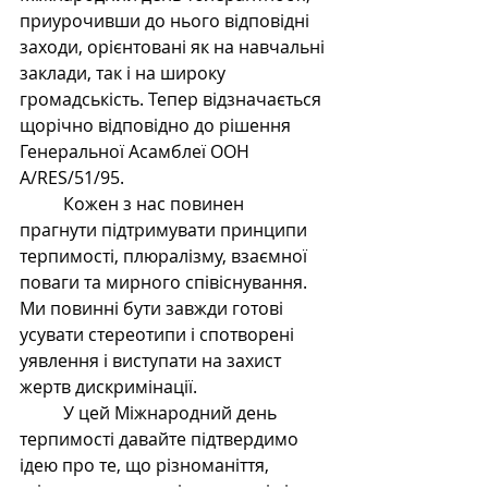
приурочивши до нього відповідні 
заходи, орієнтовані як на навчальні 
заклади, так і на широку 
громадськість. Тепер відзначається 
щорічно відповідно до рішення 
Генеральної Асамблеї ООН 
A/RES/51/95.
	Кожен з нас повинен 
прагнути підтримувати принципи 
терпимості, плюралізму, взаємної 
поваги та мирного співіснування. 
Ми повинні бути завжди готові 
усувати стереотипи і спотворені 
уявлення і виступати на захист 
жертв дискримінації.
	У цей Міжнародний день 
терпимості давайте підтвердимо 
ідею про те, що різноманіття, 