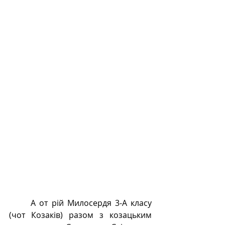
	А от рій Милосердя 3-А класу 
(чот Козаків) разом з козацьким 