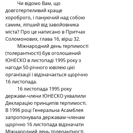
	Чи відомо Вам, що 
довготерпеливий краще 
хороброго, і пануючий над собою 
самим, ліпший від завойовника 
міста? Про це написано в Притчах 
Соломонових, глава 16, вірш 32.
	Міжнародний день терпимості 
(толерантності) був оголошений 
ЮНЕСКО в листопаді 1995 року з 
нагоди 50-річного ювілею цієї 
організації і відзначається щорічно 
16 листопада.
	16 листопада 1995 року 
держави-члени ЮНЕСКО ухвалили 
Декларацію принципів терпимості. 
В 1996 році Генеральна Асамблея 
запропонувала державам-членам 
щорічно 16 листопада відзначати 
Міжнародний день толерантності, 