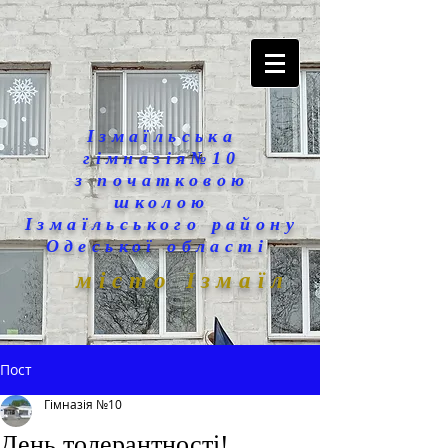
Ізмаїльська
гімназія№10
з початковою
школою
Ізмаїльського району
Одеської області
місто Ізмаїл
Пост
Гімназія №10
День толерантності!