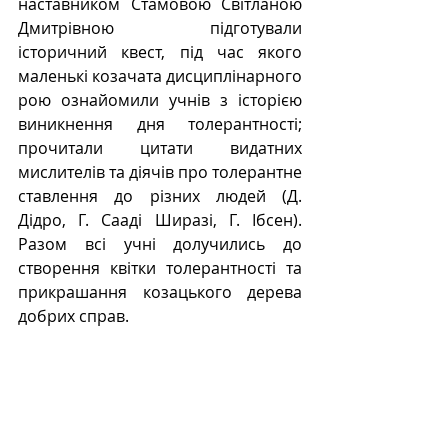
наставником Стамовою Світланою 
Дмитрівною підготували 
історичний квест, під час якого 
маленькі козачата дисциплінарного 
рою ознайомили учнів з історією 
виникнення дня толерантності; 
прочитали цитати видатних 
мислителів та діячів про толерантне 
ставлення до різних людей (Д. 
Дідро, Г. Сааді Ширазі, Г. Ібсен). 
Разом всі учні долучились до 
створення квітки толерантності та 
прикрашання козацького дерева 
добрих справ. 