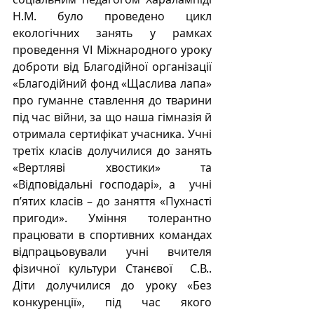
Н.М. було проведено цикл 
екологічних занять у рамках 
проведення VІ Міжнародного уроку 
доброти від Благодійної організації 
«Благодійний фонд «Щаслива лапа» 
про гуманне ставлення до тварини 
під час війни, за що наша гімназія й 
отримала сертифікат учасника. Учні 
третіх класів долучилися до занять 
«Вертляві хвостики» та 
«Відповідальні господарі», а  учні 
п’ятих класів – до заняття «Пухнасті 
пригоди». Уміння толерантно 
працювати в спортивних командах 
відпрацьовували учні вчителя 
фізичної культури Станєвої  С.В.. 
Діти долучилися до уроку «Без 
конкуренції», під час якого 