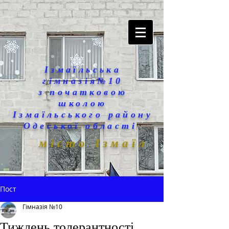
Ізмаїльська
гімназія№10
з початковою
школою
Ізмаїльського району
Одеської області
місто Ізмаїл
Пост
Гімназія №10
Тиждень толерантності