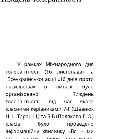
   У рамках Міжнародного дня 
толерантності (16 листопада) та 
 Всеукраїнської акції «16 днів проти 
насильства» в гімназії було 
організовано Тиждень 
толерантності, під час якого 
класними керівниками 7-Г (Шванюк 
Н. І., Таран І.І.) та 5-Б (Полякова Г. О.) 
класів було проведено 
інформаційну хвилинку «Всі – ми 
різні, всі ми – рівні». Діти жваво 