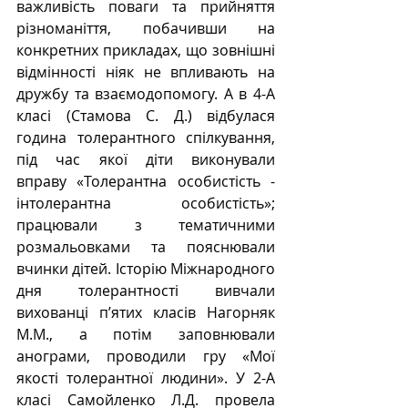
важливість поваги та прийняття 
різноманіття, побачивши на 
конкретних прикладах, що зовнішні 
відмінності ніяк не впливають на 
дружбу та взаємодопомогу. А в 4-А 
класі (Стамова С. Д.) відбулася 
година толерантного спілкування, 
під час якої діти виконували 
вправу «Толерантна особистість - 
інтолерантна особистість»; 
працювали з тематичними 
розмальовками та пояснювали 
вчинки дітей. Історію Міжнародного 
дня толерантності вивчали 
вихованці п’ятих класів Нагорняк 
М.М., а потім заповнювали 
анограми, проводили гру «Мої 
якості толерантної людини». У 2-А 
класі Самойленко Л.Д. провела 