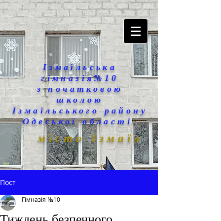
Ізмаїльська
гімназія№10
з початковою
школою
Ізмаїльського району
Одеської області
місто Ізмаїл
Пост
Гімназія №10
Тиждень безпечного