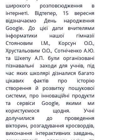
широкого розповсюдження в 
інтернеті. Відтепер, 
15 вересня 
відзначаємо День народження 
Google. До цієї дати вчителями 
інформатики нашої гімназії 
Стояновим І.М., Корсун О.О., 
Хрустальовим О.О., Сотніченко А.Ю. 
та Шкепу А.П. були організовані 
пізнавальні  заходи для учнів, під 
час яких школярі дізналися багато 
цікавих фактів про історію 
створення й розвитку пошукової 
системи, про інноваційні продукти 
та сервіси Google, якими ми 
користуємося щодня. Учні 
долучилися до проведення 
вікторин, розгадування кросвордів, 
виконання інтерактивних завдань, 