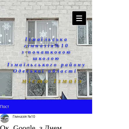
Ізмаїльська
гімназія№10
з початковою
школою
Ізмаїльського району
Одеської області
місто Ізмаїл
Пост
Гімназія №10
Ок, Google, з Днем