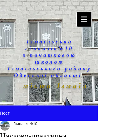
Ізмаїльська
гімназія№10
з початковою
школою
Ізмаїльського району
Одеської області
місто Ізмаїл
Пост
Гімназія №10
Науково-практична