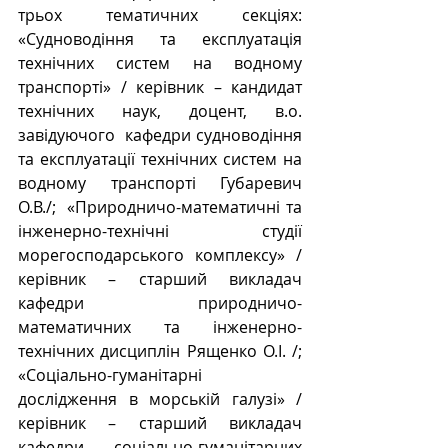
трьох тематичних секціях: 
«Судноводіння та експлуатація 
технічних систем на водному 
транспорті» / керівник – кандидат 
технічних наук, доцент, в.о. 
завідуючого  кафедри судноводіння 
та експлуатації технічних систем на 
водному транспорті Губаревич 
О.В./;  «Природничо-математичні та 
інженерно-технічні студії 
морегосподарського комплексу» /
керівник – старший викладач 
кафедри природничо-
математичних та інженерно-
технічних дисциплін Рященко О.І. /; 
«Соціально-гуманітарні 
дослідження в морській галузі» /
керівник – старший викладач 
кафедри соціально-гуманітарних 