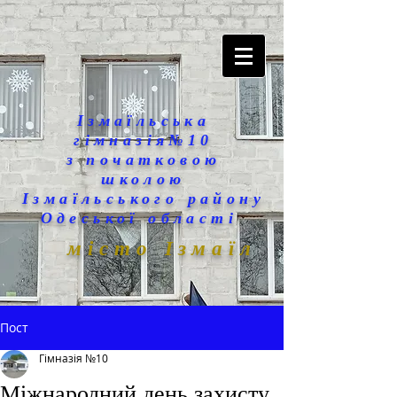
Ізмаїльська
гімназія№10
з початковою
школою
Ізмаїльського району
Одеської області
місто Ізмаїл
Пост
Гімназія №10
Міжнародний день захисту