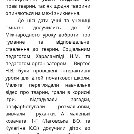
прав тварин, так як щодня тварини 
опиняються на межі зникнення.
    До цієї дати учні та учениці 
гімназії долучились до V 
Міжнародного уроку доброти про 
гуманне та відповідальне  
ставлення до тварин. Соціальним 
педагогом Харалампіді Н.М. та 
педагогом-організатором Виртос 
Н.В. були проведені інтерактивні 
уроки для дітей початкової школи. 
Малята переглядали навчальне 
відео про тварин, грали в корисні 
ігри, відгадували загадки, 
розфарбовували  розмальовки, 
вивчали  руханки. А маленькі 
козачата 1-Г (Лаговська В.О. та 
Кулагіна К.О.) долучили діток до 