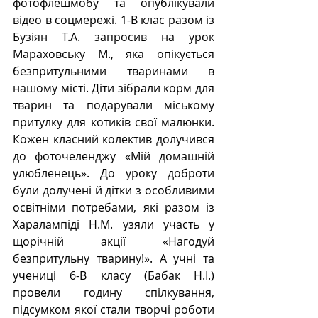
фотофлешмобу та опублікували 
відео в соцмережі. 1-В клас разом із 
Бузіян Т.А. запросив на урок 
Мараховську М., яка опікується 
безпритульними тваринами в 
нашому місті. Діти зібрали корм для 
тварин та подарували міському 
притулку для котиків свої малюнки. 
Кожен класний колектив долучився 
до фоточеленджу «Мій домашній 
улюбленець». До уроку доброти 
були долучені й дітки з особливими 
освітніми потребами, які разом із 
Харалампіді Н.М. узяли участь у 
щорічній акції «Нагодуй 
безпритульну тварину!». А учні та 
учениці 6-В класу (Бабак Н.І.) 
провели годину спілкування, 
підсумком якої стали творчі роботи 