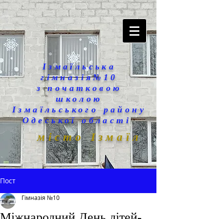
Ізмаїльська
гімназія№10
з початковою
школою
Ізмаїльського району
Одеської області
місто Ізмаїл
Пост
Гімназія №10
Міжнародний День дітей-