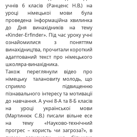
учнів 6 класів (Ранценс Н.В.) на 
уроці німецької мови була 
проведена інформаційна хвилинка 
до Дня винахідників на тему 
«Kinder-Erfinder». Під час уроку учні 
ознайомилися з поняттям 
винахідництва, прочитали короткий 
адаптований текст про німецького 
школяра-винахідника. 
Також переглянули відео про 
німецьку  талановиту молодь, що 
сприяло підвищенню 
пізнавального інтересу та мотивації 
до навчання. А учні 8-А та 8-Б класів 
на уроці української мови 
(Мартинюк С.В.) писали вільне есе 
на тему «Науково-технічний 
прогрес – користь чи загроза?», в 