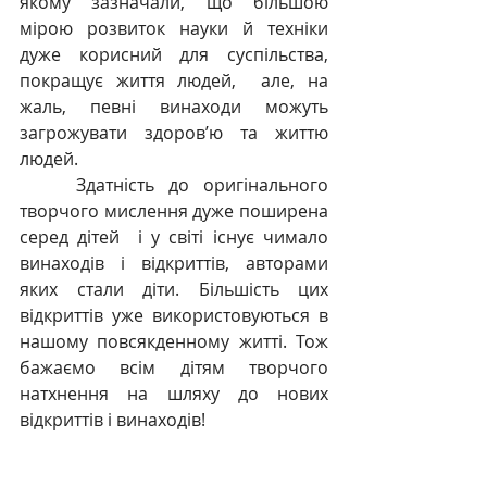
якому зазначали, що більшою 
мірою розвиток науки й техніки 
дуже корисний для суспільства, 
покращує життя людей,  але, на 
жаль, певні винаходи можуть 
загрожувати здоров’ю та життю 
людей.
    Здатність до оригінального 
творчого мислення дуже поширена 
серед дітей  і у світі існує чимало 
винаходів і відкриттів, авторами 
яких стали діти. Більшість цих 
відкриттів уже використовуються в 
нашому повсякденному житті. Тож 
бажаємо всім дітям творчого 
натхнення на шляху до нових 
відкриттів і винаходів!