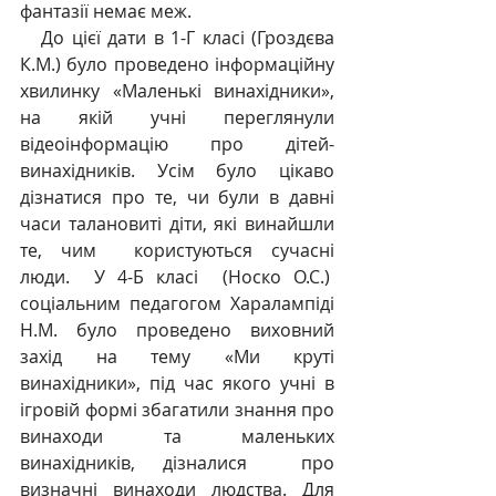
фантазії немає меж.
   До цієї дати в 1-Г класі (Гроздєва 
К.М.) було проведено інформаційну 
хвилинку «Маленькі винахідники», 
на якій учні переглянули 
відеоінформацію про дітей-
винахідників. Усім було цікаво 
дізнатися про те, чи були в давні 
часи талановиті діти, які винайшли 
те, чим  користуються сучасні 
люди.  У 4-Б класі  (Носко О.С.)
соціальним педагогом Харалампіді 
Н.М. було проведено виховний 
захід на тему «Ми круті 
винахідники», під час якого учні в 
ігровій формі збагатили знання про 
винаходи та маленьких 
винахідників, дізналися  про 
визначні винаходи людства. Для 