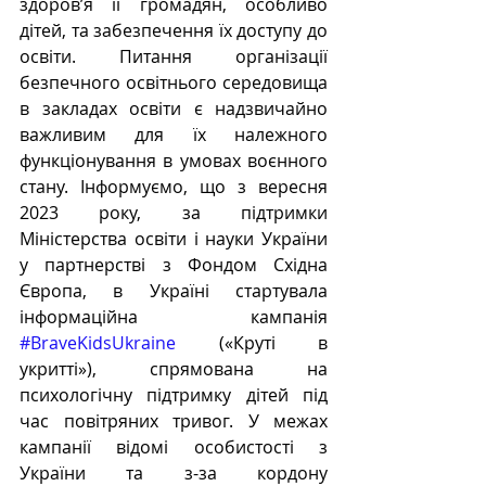
здоров’я її громадян, особливо 
дітей, та забезпечення їх доступу до 
освіти. Питання організації 
безпечного освітнього середовища 
в закладах освіти є надзвичайно 
важливим для їх належного 
функціонування в умовах воєнного 
стану. Інформуємо, що з вересня 
2023 року, за підтримки 
Міністерства освіти і науки України 
у партнерстві з Фондом Східна 
Європа, в Україні стартувала 
інформаційна кампанія 
#BraveKidsUkraine
 («Круті в 
укритті»), спрямована на 
психологічну підтримку дітей під 
час повітряних тривог. У межах 
кампанії відомі особистості з 
України та з-за кордону 