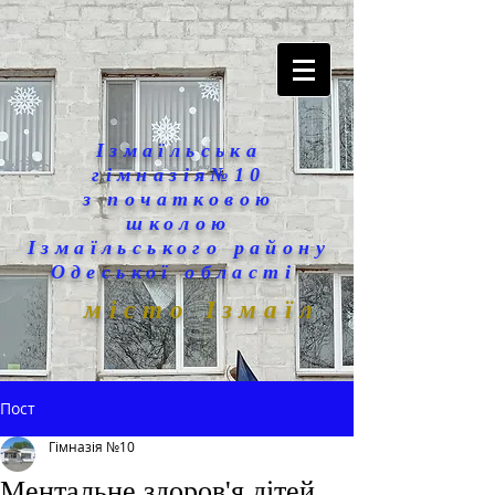
Ізмаїльська
гімназія№10
з початковою
школою
Ізмаїльського району
Одеської області
місто Ізмаїл
Пост
Гімназія №10
Ментальне здоров'я дітей