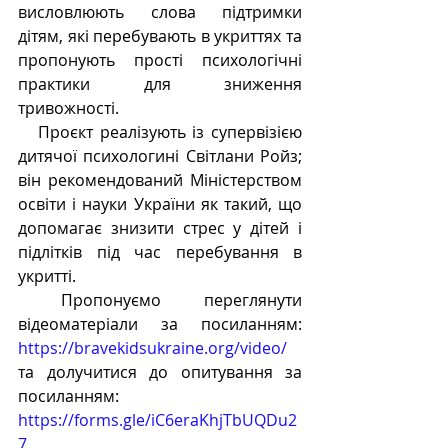
висловлюють слова підтримки 
дітям, які перебувають в укриттях та 
пропонують прості психологічні 
практики для зниження 
тривожності. 
   Проєкт реалізують із супервізією 
дитячої психологині Світлани Ройз; 
він рекомендований Міністерством 
освіти і науки України як такий, що 
допомагає знизити стрес у дітей і 
підлітків під час перебування в 
укритті. 
 Пропонуємо переглянути 
відеоматеріали за посиланням:  
https://bravekidsukraine.org/video/
та долучитися до опитування за 
посиланням: 
https://forms.gle/iC6eraKhjTbUQDu2
7
.