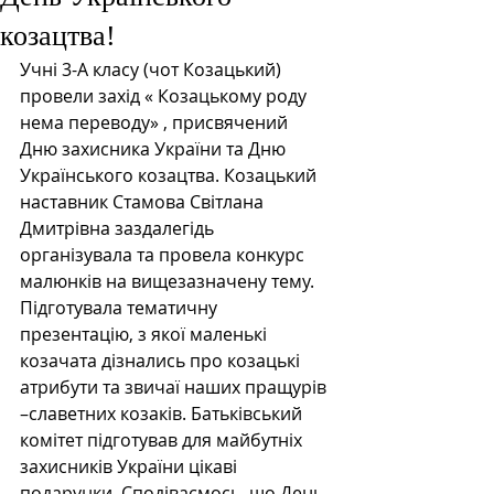
козацтва!
Учні 3-А класу (чот Козацький) 
провели захід « Козацькому роду 
нема переводу» , присвячений 
Дню захисника України та Дню 
Українського козацтва. Козацький 
наставник Стамова Світлана 
Дмитрівна заздалегідь 
організувала та провела конкурс 
малюнків на вищезазначену тему. 
Підготувала тематичну 
презентацію, з якої маленькі 
козачата дізнались про козацькі 
атрибути та звичаї наших пращурів 
–славетних козаків. Батьківський 
комітет підготував для майбутніх 
захисників України цікаві 
подарунки. Сподіваємось, що День 