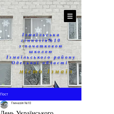
Ізмаїльська
гімназія№10
з початковою
школою
Ізмаїльського району
Одеської області
місто Ізмаїл
Пост
Гімназія №10
День Українського