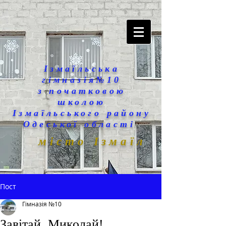
Ізмаїльська
гімназія№10
з початковою
школою
Ізмаїльського району
Одеської області
місто Ізмаїл
Пост
Гімназія №10
Завітай, Миколай!