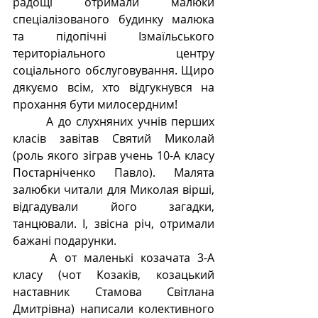
радощі отримали малюки 
спеціалізованого будинку малюка 
та підопічні Ізмаїльського 
територіального центру 
соціального обслуговування. Щиро 
дякуємо всім, хто відгукнувся на 
прохання бути милосердним! 
  	А до слухняних учнів перших 
класів завітав Святий Миколай 
(роль якого зіграв учень 10-А класу 
Постарніченко Павло). Малята 
залюбки читали для Миколая вірші, 
відгадували його загадки, 
танцювали. І, звісна річ, отримали 
бажані подарунки.
 	А от маленькі козачата 3-А 
класу (чот Козаків, козацький 
наставник Стамова Світлана 
Дмитрівна) написали колективного 