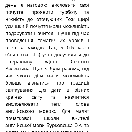
день є нагодою висловити свої 
почуття, проявити турботу та 
ніжність до оточуючих. Тож щирі 
усмішки й почуття мали можливість 
подарувати і вчителі, і учні під час 
проведення тематичних уроків і 
освітніх заходів. Так, у 6-Б класі 
(Андрєєва Т.П.) учні долучилися до 
інтерактиву «День Святого 
Валентина. Щастя бути разом», під 
час якого діти мали можливість 
більше дізнатися про традиції 
святкування цієї дати в різних 
країнах світу та навчитися 
висловлювати теплі слова 
англійською мовою. Для малят 
початкової школи вчителі 
англійської мови Бурковська О.А. та 