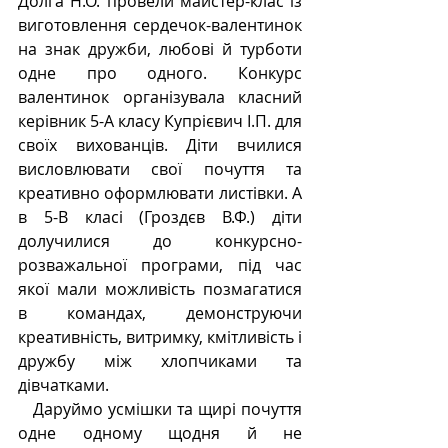
Долга Н.О. провели майстер-клас із 
виготовлення сердечок-валентинок 
на знак дружби, любові й турботи 
одне про одного. Конкурс 
валентинок організувала класний 
керівник 5-А класу Купрієвич І.П. для 
своїх вихованців. Діти вчилися 
висловлювати свої почуття та 
креативно оформлювати листівки. А 
в 5-В класі (Гроздєв В.Ф.) діти 
долучилися до конкурсно-
розважальної програми, під час 
якої мали можливість позмагатися 
в командах, демонструючи 
креативність, витримку, кмітливість і 
дружбу між хлопчиками та 
дівчатками.
   Даруймо усмішки та щирі почуття 
одне одному щодня й не 