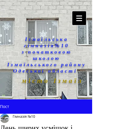
Ізмаїльська
гімназія№10
з початковою
школою
Ізмаїльського району
Одеської області
місто Ізмаїл
Пост
Гімназія №10
День щирих усмішок і