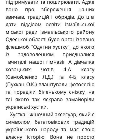
підтримувати та поширювати. Адже 
воно про збереження наших 
звичаїв, традицій і обрядів. До цієї 
дати відділом освіти Ізмаїльської 
міської ради Ізмаїльського району 
Одеської області було організовано 
флешмоб "Одягни хустку", до якого 
із задоволенням приєдналися 
 вчителі нашої гімназії. А дівчатка 
козацьких чотів 4-А класу 
(Самойленко Л.Д.) та 4-Б класу 
(Пухкан О.К.) влаштували фотосесію 
та пораділи біленькому сніжку, на 
тлі якого так яскраво замайоріли 
українські хустки.
Хустка - жіночний аксесуар, який є 
символом багатовікових традицій 
українського народу та має свою 
власну історію.
 Вона не просто 