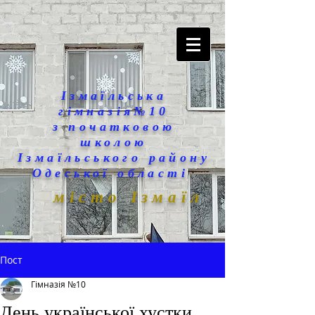
Ізмаїльська
гімназія№10
з початковою
школою
Ізмаїльського району
Одеської області
місто Ізмаїл
Пост
Гімназія №10
День української хустки