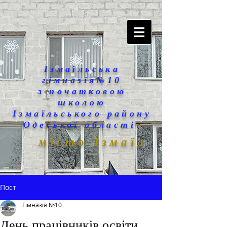
Ізмаїльська
гімназія№10
з початковою
школою
Ізмаїльського району
Одеської області
місто Ізмаїл
Пост
Гімназія №10
День працівників освіти