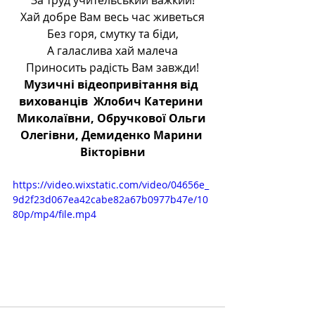
За труд учительський важкий!
Хай добре Вам весь час живеться
Без горя, смутку та біди,
А галаслива хай малеча
Приносить радість Вам завжди!
Музичні відеопривітання від 
вихованців  Жлобич Катерини 
Миколаївни, Обручкової Ольги 
Олегівни, Демиденко Марини 
Вікторівни
https://video.wixstatic.com/video/04656e_
9d2f23d067ea42cabe82a67b0977b47e/10
80p/mp4/file.mp4