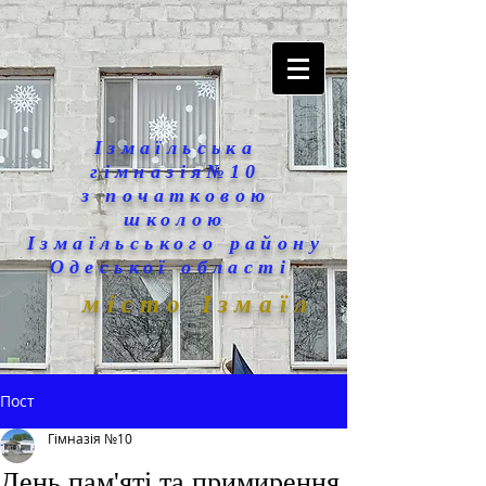
Ізмаїльська
гімназія№10
з початковою
школою
Ізмаїльського району
Одеської області
місто Ізмаїл
Пост
Гімназія №10
День пам'яті та примирення