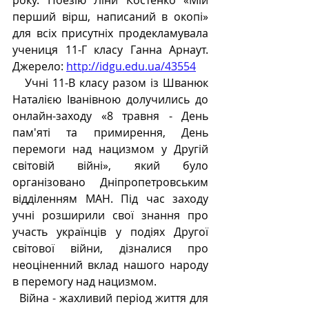
року. Поезію Ліни Костенко «Мій 
перший вірш, написаний в окопі» 
для всіх присутніх продекламувала 
учениця 11-Г класу Ганна Арнаут.  
Джерело: 
http://idgu.edu.ua/43554
   Учні 11-В класу разом із Шванюк 
Наталією Іванівною долучились до 
онлайн-заходу «8 травня - День 
пам'яті та примирення, День 
перемоги над нацизмом у Другій 
світовій війні», який було 
організовано Дніпропетровським 
відділенням МАН. Під час заходу 
учні розширили свої знання про 
участь українців у подіях Другої 
світової війни, дізналися про  
неоціненний вклад нашого народу 
в перемогу над нацизмом.
  Війна - жахливий період життя для 