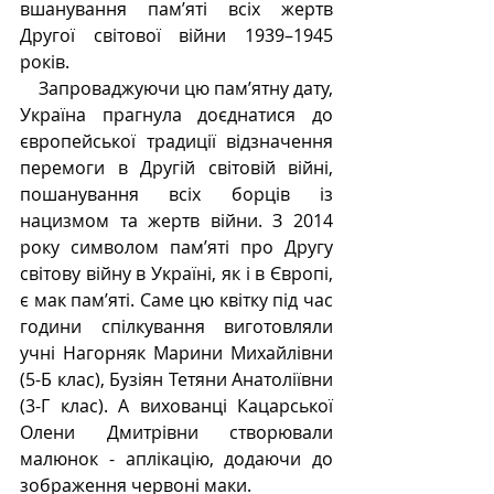
вшанування пам’яті всіх жертв 
Другої світової війни 1939–1945 
років.
    Запроваджуючи цю пам’ятну дату, 
Україна прагнула доєднатися до 
європейської традиції відзначення 
перемоги в Другій світовій війні, 
пошанування всіх борців із 
нацизмом та жертв війни. З 2014 
року символом памʼяті про Другу 
світову війну в Україні, як і в Європі, 
є мак памʼяті. Саме цю квітку під час 
години спілкування виготовляли 
учні Нагорняк Марини Михайлівни 
(5-Б клас), Бузіян Тетяни Анатоліївни 
(3-Г клас). А вихованці Кацарської 
Олени Дмитрівни створювали 
малюнок - аплікацію, додаючи до 
зображення червоні маки.