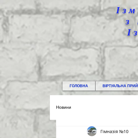
Ізм
з
І
ГОЛОВНА
ВІРТУАЛЬНА ПРИ
Новини
Гімназія №10