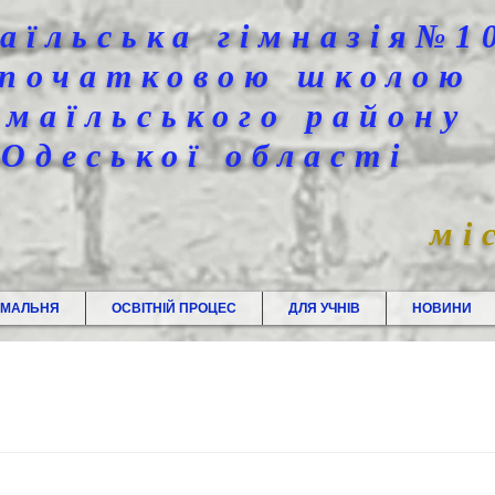
аїльська гімназія№1
 початковою школою
змаїльського району
Одеської області
мі
ЙМАЛЬНЯ
ОСВІТНІЙ ПРОЦЕС
ДЛЯ УЧНІВ
НОВИНИ