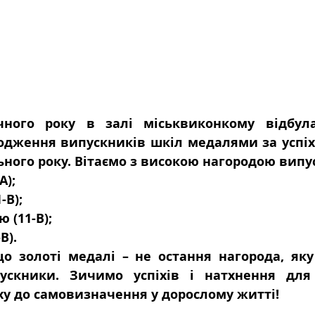
ного року в залі міськвиконкому відбула
одження випускників шкіл медалями за успіхи
ьного року. Вітаємо з високою нагородою випус
А);
-В);
 (11-В);
В). 
що золоті медалі – не остання нагорода, яку
ускники. Зичимо успіхів і натхнення для
у до самовизначення у дорослому житті! 