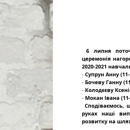
6 липня поточ
церемонія нагор
2020-2021 навчал
- 
Супрун Анну (11-
- 
Бочеву Ганну (11
- 
Колодєєву Ксенію
- 
Мокан Івана (11-
Сподіваємось, 
руках наші вип
розвитку на шлях