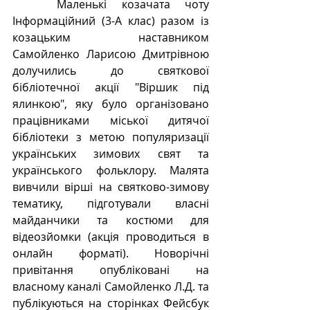
   Маленькі козачата чоту 
Інформаційний (3-А клас) разом із 
козацьким наставником 
Самойленко Ларисою Дмитрівною 
долучились до святкової 
бібліотечної акції "Віршик під 
ялинкою", яку було організовано 
працівниками міської дитячої 
бібліотеки з метою популяризації 
українських зимових свят та 
українського фольклору. Малята 
вивчили вірші на святково-зимову 
тематику, підготували власні 
майданчики та костюми для 
відеозйомки (акція проводиться в 
онлайн форматі). Новорічні 
привітання опубліковані на 
власному каналі Самойленко Л.Д. та 
публікуються на сторінках Фейсбук 