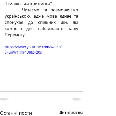
"Ізмаїльська книжинка". 
     Читаємо та розмовляємо 
українською, адже мова єднає та 
спонукає до спільних дій, які 
кожного дня наближають нашу 
Перемогу! 
https://www.youtube.com/watch?
v=unW1JIr94DI&t=20s
Останні пости
Дивитися всі