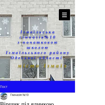
Ізмаїльська
гімназія№10
з початковою
школою
Ізмаїльського району
Одеської області
місто Ізмаїл
Пост
Гімназія №10
Віршик під ялинкою