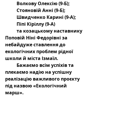
	Волкову Олексію (9-Б);
	Стояновій Анні (9-Б);
	Швидченко Карині (9-А);
	Піпі Кіріллу (9-А)
	та козацькому наставнику 
Поповій Ніні Федорівні за 
небайдуже ставлення до 
екологічних проблем рідної 
школи й міста Ізмаїл. 
	Бажаємо всім успіхів та 
плекаємо надію на успішну 
реалізацію важливого проєкту 
під назвою «Екологічний 
марш». 