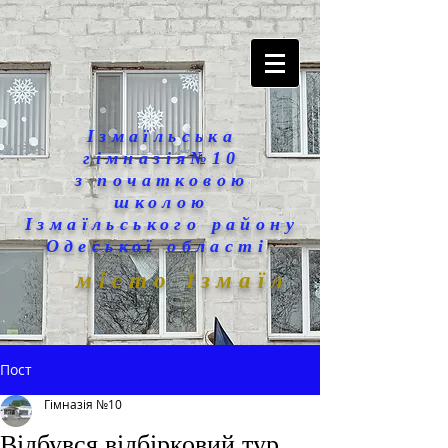
Ізмаїльська
гімназія№10
з початковою
школою
Ізмаїльського району
Одеської області
місто Ізмаїл
Пост
Гімназія №10
Відбувся відбірковий тур