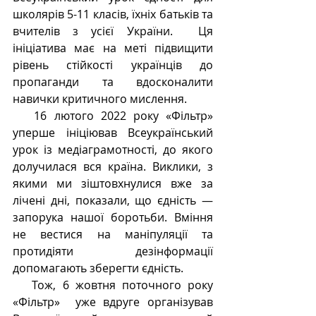
школярів 5-11 класів, їхніх батьків та 
вчителів з усієї України.  Ця 
ініціатива має на меті підвищити 
рівень стійкості українців до 
пропаганди та вдосконалити 
навички критичного мислення.
   16 лютого 2022 року «Фільтр» 
уперше ініціював Всеукраїнський 
урок із медіаграмотності, до якого 
долучилася вся країна. Виклики, з 
якими ми зіштовхнулися вже за 
лічені дні, показали, що єдність — 
запорука нашої боротьби. Вміння 
не вестися на маніпуляції та 
протидіяти дезінформації 
допомагають зберегти єдність. 
   Тож, 6 жовтня поточного року 
«Фільтр»  уже вдруге організував  