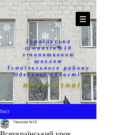
Ізмаїльська
гімназія№10
з початковою
школою
Ізмаїльського району
Одеської області
місто Ізмаїл
Пост
Гімназія №10
Всеукраїнський урок