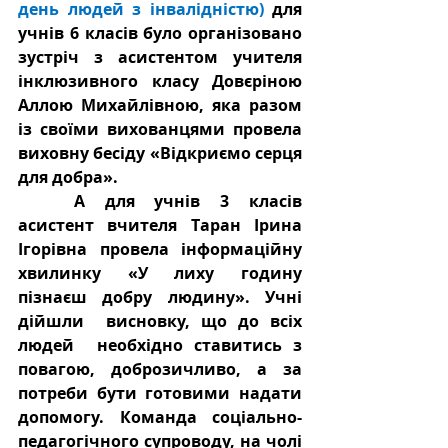
день людей з інвалідністю) 
для 
учнів 6 класів було організовано 
зустріч з асистентом учителя 
інклюзивного класу Довєріною 
Аллою Михайлівною, яка разом 
із своїми вихованцями провела 
виховну бесіду «Відкриємо серця 
для добра». 
	А для учнів 3 класів 
асистент вчителя Таран Ірина 
Ігорівна провела інформаційну 
хвилинку «У лиху годину 
пізнаєш добру людину». Учні   
дійшли  висновку, що до всіх 
людей  необхідно ставитись з 
повагою, доброзичливо, а за 
потреби бути готовими надати 
допомогу. Команда соціально-
педагогічного супроводу, на чолі 