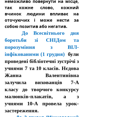
неможливо повернути на місце, 
так кожне слово, кожний 
вчинок людини впливає на 
оточуючих і може нести за 
собою позитив або негатив. 
До 
Всесвітнього дня 
боротьби зі СНІДом та 
порозуміння з ВІЛ-
інфікованими
 (1 грудня)
  були 
проведені бібліотечні зустрічі з 
учнями 7 та 10 класів. Нєдова 
Жанна Валентинівна 
залучила вихованців 7-А 
класу до творчого конкурсу 
малюнків-плакатів, а з 
учнями 10-А провела урок-
застереження. 