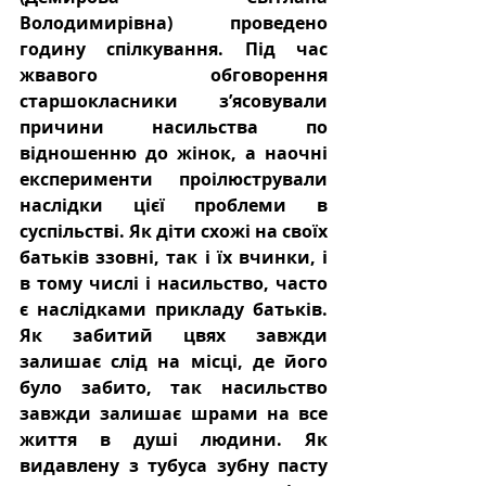
Володимирівна)  проведено 
годину спілкування. Під час 
жвавого обговорення 
старшокласники з’ясовували 
причини насильства по 
відношенню до жінок, а наочні 
експерименти проілюстрували 
наслідки цієї проблеми в 
суспільстві. Як діти схожі на своїх 
батьків ззовні, так і їх вчинки, і 
в тому числі і насильство, часто 
є наслідками прикладу батьків. 
Як забитий цвях завжди 
залишає слід на місці, де його 
було забито, так насильство 
завжди залишає шрами на все 
життя в душі людини. Як 
видавлену з тубуса зубну пасту 