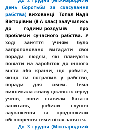
До 2 грудня (Міжнародний 
день боротьби за скасування 
рабства)
вихованці  Топал Надії 
Вікторівни (8-А клас) залучились 
до години-роздумів про 
проблеми сучасного рабства. 
У 
ході заняття учням було 
запропоновано вигадати свої 
поради людям, які планують 
поїхати на заробіток до іншого 
міста або країни, що робити, 
якщо ти потрапив у рабство, 
поради для сімей. Тема 
викликала жваву цікавість серед 
учнів, вони ставили багато 
запитань, робили слушні 
зауваження та продовжили 
обговорення теми після заняття.   
До 3 грудня (Міжнародний 