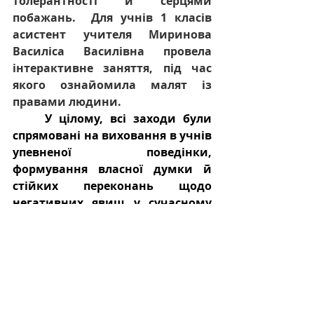
толерантності й серцями 
побажань.  Для учнів 1 класів 
асистент учителя Миринова 
Василіса Василівна провела 
інтерактивне заняття, під час 
якого ознайомила малят із 
правами людини. 
У цілому, всі заходи були 
спрямовані на виховання в учнів 
упевненої поведінки, 
формування власної думки й 
стійких переконань щодо 
негативних явищ у сучасному 
суспільстві.   Впевнені, що вогонь 
не гаситься вогнем і  люди 
можуть боротися з насильством 
тільки шляхом пошуку 
взаємопорозуміння, компромісу, 
прощення та любові.