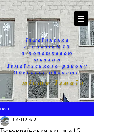
Ізмаїльська
гімназія№10
з початковою
школою
Ізмаїльського району
Одеської області
місто Ізмаїл
Пост
Гімназія №10
Всеукраїнська акція «16