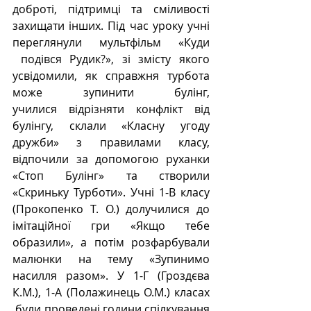
доброті, підтримці та сміливості 
захищати інших. Під час уроку учні 
переглянули мультфільм «Куди 
 подівся Рудик?», зі змісту якого 
усвідомили, як справжня турбота 
може зупинити булінг, 
училися відрізняти конфлікт від 
булінгу, склали «Класну угоду 
дружби» з правилами класу, 
відпочили за допомогою руханки 
«Стоп Булінг» та створили 
«Скриньку Турботи». Учні 1-В класу 
(Прокопенко Т. О.) долучилися до 
імітаційної гри «Якщо тебе 
образили», а потім розфарбували 
малюнки на тему «Зупинимо 
насилля разом». У 1-Г (Гроздєва 
К.М.), 1-А (Полажинець О.М.) класах 
 були проведені години спілкування 