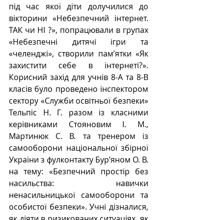
під час якої діти долучилися до 
вікторини «Небезпечний інтернет. 
ТАК чи НІ ?», попрацювали в групах 
«Небезпечні дитячі ігри та 
«челенджі», створили пам’ятки «Як 
захистити себе в інтернеті?». 
Корисний захід для учнів 8-А та 8-В 
класів було проведено інспектором 
сектору «Служби освітньої безпеки» 
Тельпіс Н. Г. разом із класними 
керівниками Стояновим І. М., 
Мартинюк С. В. та тренером із 
самооборони національної збірної 
України з фулконтакту Бур’яном О. В. 
на тему: «Безпечний простір без 
насильства: навички 
ненасильницької самооборони та 
особистої безпеки». Учні дізналися, 
як діяти в ризикованих ситуаціях, як 