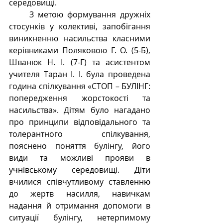
середовищі.  
     З метою формування дружніх 
стосунків у колективі, запобігання 
виникненню насильства класними 
керівниками Поляковою Г. О. (5-Б), 
Шванюк Н. І. (7-Г) та асистентом 
учителя Таран І. І. була проведена 
година спілкування «СТОП – БУЛІНГ: 
попередження жорстокості та 
насильства». Дітям було нагадано 
про принципи відповідального та 
толерантного спілкування, 
пояснено поняття булінгу, його 
види та можливі прояви в 
учнівському середовищі. Діти 
вчилися співчутливому ставленню 
до жертв насилля, навичкам 
надання й отримання допомоги в 
ситуації булінгу, нетерпимому 