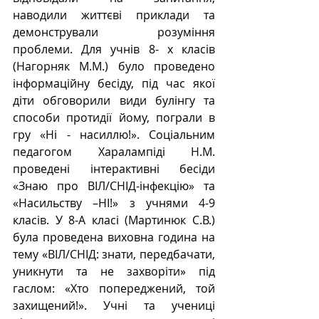
наводили життєві приклади та 
демонстрували розуміння 
проблеми. Для учнів 8- х класів 
(Нагорняк М.М.) було проведено 
інформаційну бесіду, під час якої 
діти обговорили види булінгу та 
способи протидії йому, пограли в 
гру «Ні - насиллю!». Соціальним 
педагогом Харалампіді Н.М. 
проведені інтерактивні бесіди 
«Знаю про ВІЛ/СНІД-інфекцію» та 
«Насильству –НІ!» з учнями 4-9 
класів. У 8-А класі (Мартинюк С.В.) 
була проведена виховна година на 
тему «ВІЛ/СНІД: знати, передбачати, 
уникнути та не захворіти» під 
гаслом: «Хто попереджений, той 
захищений!». Учні та учениці 