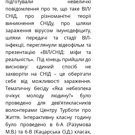
підготували невеличкі 
повідомлення про те, що таке ВІЛ/
СНІД, про різноманітні теорії 
виникнення СНІДу, про шляхи 
зараження вірусом імунодефіциту, 
шляхи передачі та стадії ВІЛ-
інфекції, переглянули відеофільм та 
презентацію «ВІЛ/СНІД: міфи та 
реальність».  Під кінець прийшли до 
висновку: єдиний спосіб не 
захворіти на СНІД – це оберігати 
себе від можливості зараження. 
Тематичну бесіду «Яка небезпека 
очікує молоду людину?» було 
проведено для дев’ятикласників 
волонтерами Центру Турботи про 
Життя. Інтерактивну класну годину 
було проведено в 6-А (Разумова 
М.В.) та 6-В (Кацарська О.Д.) класах, 