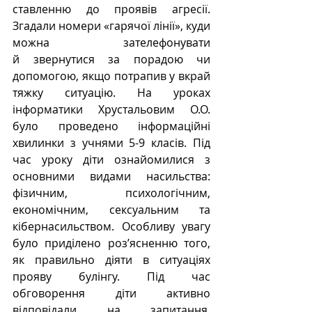
ставленню до проявів агресії. 
Згадали номери «гарячої лінії», куди 
можна зателефонувати 
й звернутися за порадою чи 
допомогою, якщо потрапив у вкрай 
тяжку ситуацію. На уроках 
інформатики Хрустальовим О.О. 
було проведено інформаційні 
хвилинки з учнями 5-9 класів. Під 
час уроку діти ознайомилися з 
основними видами насильства: 
фізичним, психологічним, 
економічним, сексуальним та 
кібернасильством. Особливу увагу 
було приділено роз’ясненню того, 
як правильно діяти в ситуаціях 
прояву булінгу. Під час 
обговорення діти активно 
відповідали на запитання, 