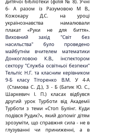
дитячої бібліотеки (філія № 8). 
Учні 
6- А разом із Разумовою М В., 
Кожокару Д.С. на уроці 
українознавства намалювали 
плакат «Руки не для биття». 
Виховний захід "Світ без 
насильства" було проведено  
майбутнім вчителем математики 
Донкогловою К.В., інспектором 
сектору "Служба освітньої безпеки" 
Тельпіс Н.Г. та класним керівником 
9-Б класу Тіторенко В.М.
 У 4-А 
 (Стамова С. Д.), 3 - Б (Батик Ю. С., 
Шаркевич І. П.) класах відбувся 
другий урок Турботи від Академії 
Турботи з теми «Стоп Булінг. Куди 
подівся Рудик?», який допоміг дітям 
зрозуміти, що справжня сила - не в 
глузуванні чи приниженні, а в 