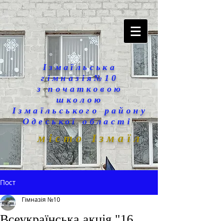
Ізмаїльська
гімназія№10
з початковою
школою
Ізмаїльського району
Одеської області
місто Ізмаїл
Пост
Гімназія №10
Всеукраїнська акція "16