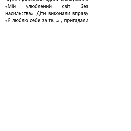
«Мій улюблений світ без 
насильства». Діти виконали вправу 
«Я люблю себе за те…» , пригадали 
народні казки, на прикладі героїв 
яких училися поважати права 
оточуючих.
   Розуміємо, що булінг і насилля – 
це не лише проблема окремої 
дитини, а й відповідальність усього 
колективу, і саме від кожного з нас 
залежить, яким буде мікроклімат 
спілкування. Тож виховуймо 
нетерпиме ставлення до будь-яких 
проявів насильства та розвиваймо 
навички безпечної поведінки та 
підтримки одне одного.