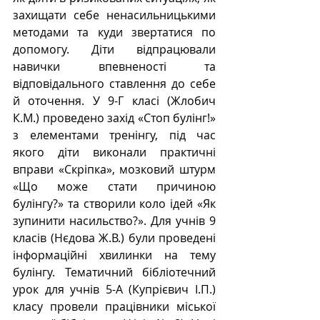
захищати себе ненасильницькими 
методами та куди звертатися по 
допомогу. Діти відпрацювали 
навички впевненості та 
відповідального ставлення до себе 
й оточення. У 9-Г класі (Жлобич 
К.М.) проведено захід «Стоп булінг!» 
з елементами тренінгу, під час 
якого діти виконали практичні 
вправи «Скріпка», мозковий штурм 
«Що може стати причиною 
булінгу?» та створили коло ідей «Як 
зупинити насильство?». Для учнів 9 
класів (Нєдова Ж.В.) були проведені 
інформаційні хвилинки на тему 
булінгу. Тематичний бібліотечний 
урок для учнів 5-А (Купрієвич І.П.) 
класу провели працівники міської 