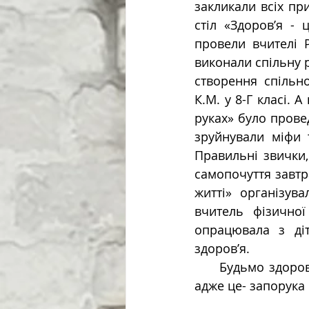
закликали всіх пр
стіл «Здоров’я -
провели вчителі Р
виконали спільну р
створення спільн
К.М. у 8-Г класі. 
руках» було провед
зруйнували міфи 
Правильні звички,
самопочуття завтра
житті» організув
вчитель фізичної
опрацювала з діт
здоров’я.
     Будьмо здоро
адже це- запорука