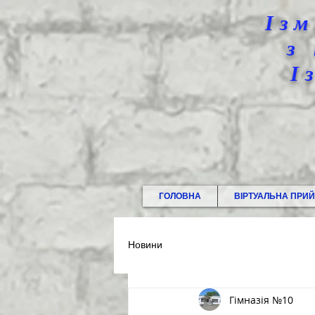
Ізм
з
І
ГОЛОВНА
ВІРТУАЛЬНА ПРИ
Новини
Гімназія №10