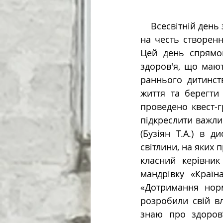
    Всесвітній день здоров’я відзначається щорічно 7 квітня, починаючи з 1950 року, 
на честь створенн
Цей день спрямо
здоров'я, що мают
раннього дитинст
життя та берегти 
проведено квест-г
підкреслити важлив
(Бузіян Т.А.) в 
світлини, на яких 
класний керівник
мандрівку «Країн
«Дотримання норм
розробили свій в
знаю про здоров’