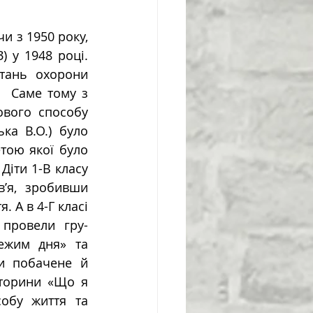
 у 1948 році. 
тань охорони 
  Саме тому з 
вого способу 
ка В.О.) було 
тою якої було 
іти 1-В класу 
’я, зробивши 
А в 4-Г класі 
 провели гру-
ежим дня» та 
и побачене й 
торини «Що я 
обу життя та 