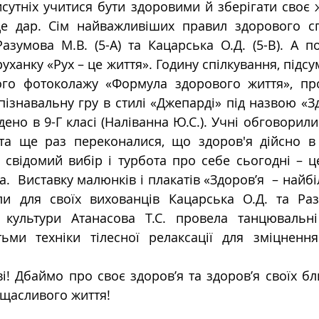
исутніх учитися бути здоровими й зберігати своє ж
 це дар. Сім найважливіших правил здорового сп
азумова М.В. (5-А) та Кацарська О.Д. (5-В). А по
уханку «Рух – це життя». Годину спілкування, підсу
ого фотоколажу «Формула здорового життя», пр
А пізнавальну гру в стилі «Джепарді» під назвою «Зд
ено в 9-Г класі (Наліванна Ю.С.). Учні обговорили 
та ще раз переконалися, що здоров'я дійсно в 
 свідомий вибір і турбота про себе сьогодні – 
.  Виставку малюнків і плакатів «Здоров’я  – найбі
али для своїх вихованців Кацарська О.Д. та Раз
 культури Атанасова Т.С. провела танцювальні
ьми техніки тілесної релаксації для зміцнення
ві! Дбаймо про своє здоров’я та здоров’я своїх бл
 щасливого життя!