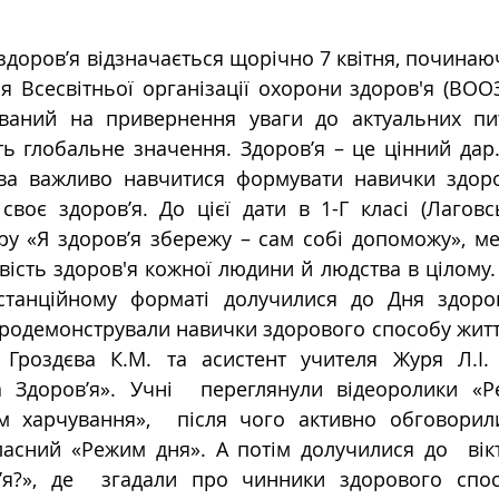
я Всесвітньої організації охорони здоров'я (ВООЗ)
ваний на привернення уваги до актуальних пи
ь глобальне значення. Здоров’я – це цінний дар.
ва важливо навчитися формувати навички здоро
своє здоров’я. До цієї дати в 1-Г класі (Лаговсь
ру «Я здоров’я збережу – сам собі допоможу», ме
ість здоров'я кожної людини й людства в цілому. Д
дистанційному форматі долучилися до Дня здоров
продемонстрували навички здорового способу життя. 
 Гроздєва К.М. та асистент учителя Журя Л.І.
а Здоров’я». Учні  переглянули відеоролики «Р
 харчування»,  після чого активно обговорил
ласний «Режим дня». А потім долучилися до  вік
я?», де  згадали про чинники здорового спос