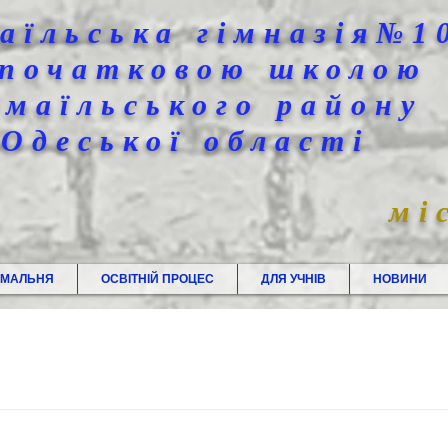
аїльська гімназія№1
 початковою школою
змаїльського району
Одеської області
мі
ЙМАЛЬНЯ
ОСВІТНІЙ ПРОЦЕС
ДЛЯ УЧНІВ
НОВИНИ