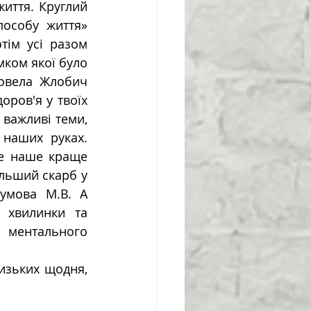
иття. Круглий 
особу життя» 
тім усі разом 
мком якої було 
овела Жлобич 
оров'я у твоїх 
важливі теми, 
наших руках. 
це наше краще 
льший скарб у 
умова М.В. А 
 хвилинки та 
 ментального 
изьких щодня, 