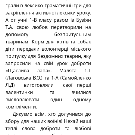
грали в лексико-граматичні ігри для 
закріплення активної лексики уроку. 
А от учні 1-В класу разом із Бузіян 
Т.А. свою любов перетворили на 
допомогу безпритульним 
тваринам. Корм для котів та собак 
діти передали волонтерці міського 
притулку для бездомних тварин, яку 
запросили на свій урок доброти 
«Щаслива лапа». Малята 1-Г 
(Лаговська В.О.) та 1-А (Самойленко 
Л.Д)  виготовляли  свої перші 
валентинки та вчилися 
висловлювати один одному 
компліменти.
   Дякуємо всім, хто долучився до 
збору для наших воїнів! Нехай наші 
теплі слова доброти та любові 