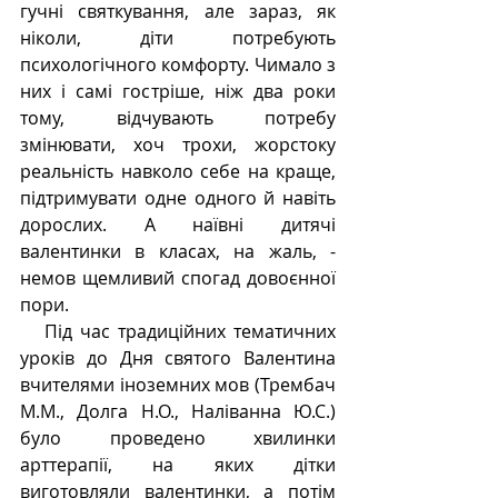
гучні святкування, але зараз, як 
ніколи, діти потребують 
психологічного комфорту. Чимало з 
них і самі гостріше, ніж два роки 
тому, відчувають потребу 
змінювати, хоч трохи, жорстоку 
реальність навколо себе на краще, 
підтримувати одне одного й навіть 
дорослих. А наївні дитячі 
валентинки в класах, на жаль, - 
немов щемливий спогад довоєнної 
пори.
   Під час традиційних тематичних 
уроків до Дня святого Валентина 
вчителями іноземних мов (Трембач 
М.М., Долга Н.О., Наліванна Ю.С.) 
було проведено хвилинки 
арттерапії, на яких дітки 
виготовляли валентинки, а потім 