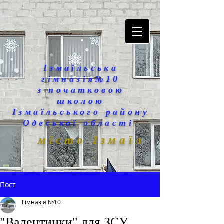
Ізмаїльська
гімназія№10
з початковою
школою
Ізмаїльського району
Одеської області
місто Ізмаїл
Пост
Гімназія №10
"Валентинки" для ЗСУ