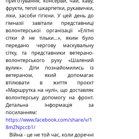
приготування, консерви, чай, каву, 
фрукти, теплі шкарпетки, рукавички, 
ліки, засоби гігієни. У цей день до 
гімназії завітали представниці 
волонтерської організації «Елітні 
сітки й не тільки…», яким було 
передано чергову маскувальну 
сітку, та представники ветерано-
волонтерського руху «Шалений 
вулик». Діти познайомились із 
ветераном, який допомагає 
втілювати в життя проєкт 
«Маршрутка на нулі», що доставляє 
волонтерську допомогу на фронт. 
Детальна інформація за 
посиланням: 
https://www.facebook.com/share/v/1
8mZNpccb1/
   Війна - це не той час, коли доречні 