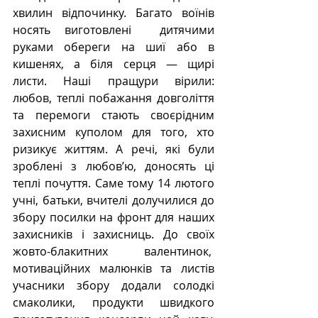
хвилин відпочинку. Багато воїнів 
носять виготовлені  дитячими 
руками обереги на шиї або в 
кишенях, а біля серця — щирі 
листи. Наші пращури вірили: 
любов, теплі побажання довголіття 
та перемоги стають своєрідним 
захисним куполом для того, хто 
ризикує життям. А речі, які були 
зроблені з любов’ю, доносять ці 
теплі почуття. Саме тому 14 лютого 
учні, батьки, вчителі долучилися до 
збору посилки на фронт для наших 
захисників і захисниць. До своїх 
жовто-блакитних валентинок,  
мотиваційних малюнків та листів 
учасники збору додали солодкі 
смаколики, продукти швидкого 