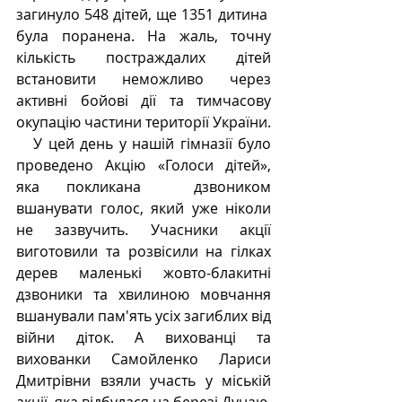
загинуло 548 дітей, ще 1351 дитина  
була поранена. На жаль, точну 
кількість постраждалих дітей 
встановити неможливо через 
активні бойові дії та тимчасову 
окупацію частини території України.
   У цей день у нашій гімназії було 
проведено Акцію «Голоси дітей», 
яка покликана  дзвоником 
вшанувати голос, який уже ніколи 
не зазвучить. Учасники акції 
виготовили та розвісили на гілках 
дерев маленькі жовто-блакитні 
дзвоники та хвилиною мовчання 
вшанували пам'ять усіх загиблих від 
війни діток. А вихованці та 
вихованки Самойленко Лариси 
Дмитрівни взяли участь у міській 