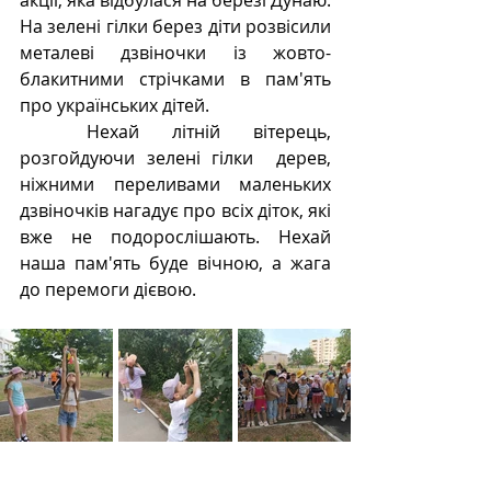
акції, яка відбулася на березі Дунаю. 
На зелені гілки берез діти розвісили 
металеві дзвіночки із жовто-
блакитними стрічками в пам'ять 
про українських дітей.
  Нехай літній вітерець, 
розгойдуючи зелені гілки  дерев, 
ніжними переливами маленьких 
дзвіночків нагадує про всіх діток, які 
вже не подорослішають. Нехай 
наша пам'ять буде вічною, а жага 
до перемоги дієвою.