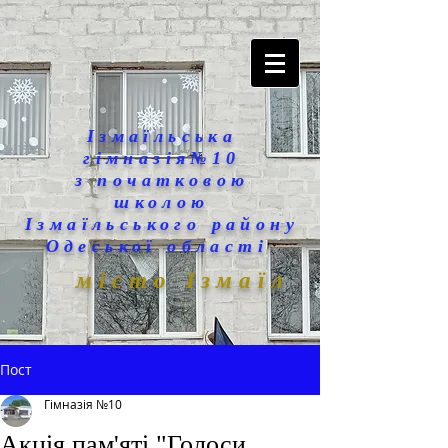
Ізмаїльська
гімназія№10
з початковою
школою
Ізмаїльського району
Одеської області
місто Ізмаїл
Пост
Гімназія №10
Акція пам'яті "Голоси