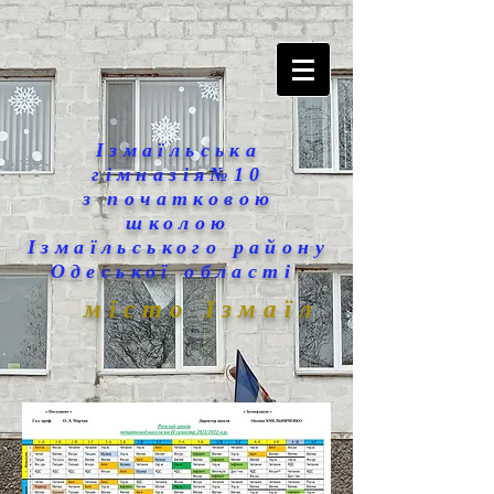
Ізмаїльська
гімназія№10
з початковою
школою
Ізмаїльського району
Одеської області
місто Ізмаїл