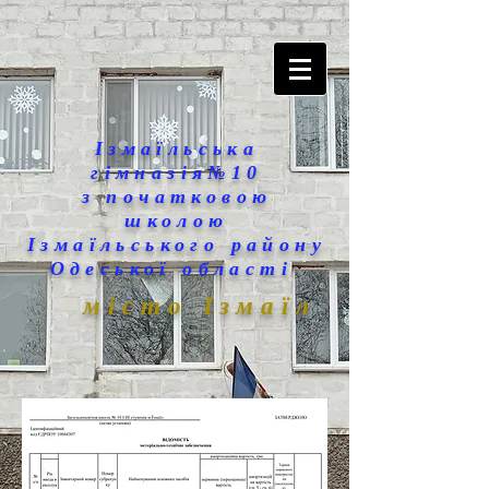
Ізмаїльська
гімназія№10
з початковою
школою
Ізмаїльського району
Одеської області
місто Ізмаїл